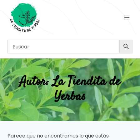
Saltar
al
contenido
Autor: La Tiendita de
Yerbas
Parece que no encontramos lo que estás