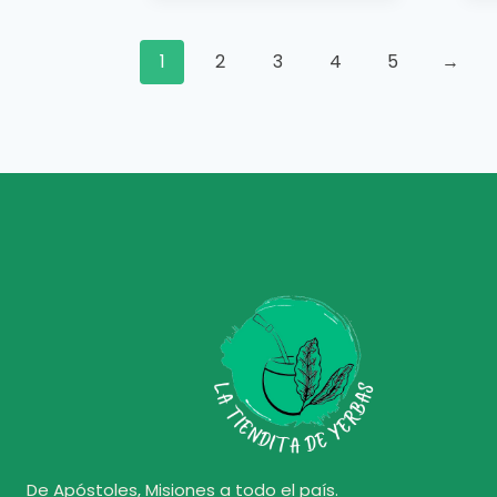
1
2
3
4
5
→
De Apóstoles, Misiones a todo el país.