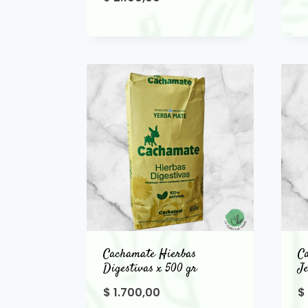
Cachamate Hierbas
Ca
Digestivas x 500 gr
Je
$
1.700,00
$