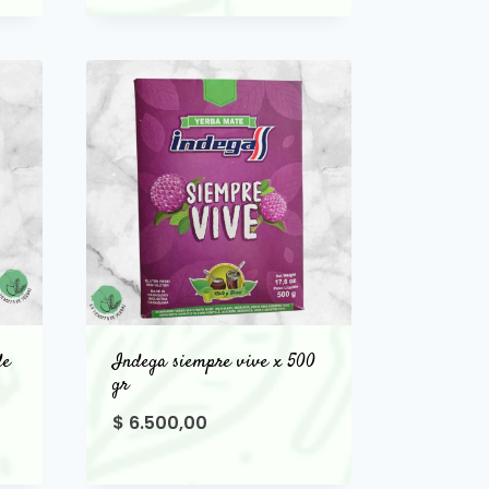
de
Indega siempre vive x 500
gr
$
6.500,00