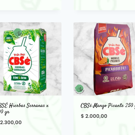
BSÉ Hierbas Serranas x
CBSé Mango Picante 250 
00 gr
$
2.000,00
2.300,00