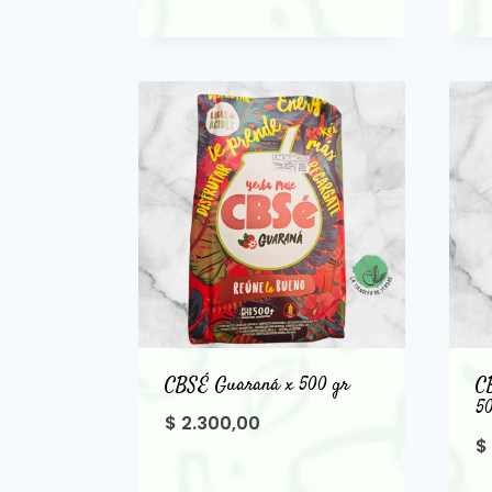
CBSÉ Guaraná x 500 gr
C
5
$
2.300,00
$