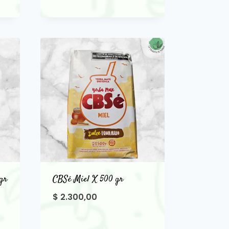
gr
CBSé Miel X 500 gr
$
2.300,00