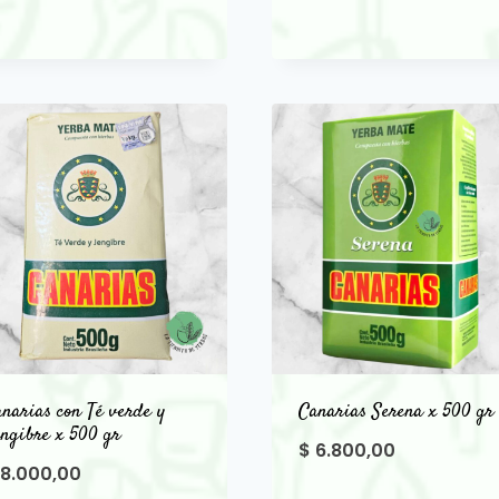
narias con Té verde y
Canarias Serena x 500 gr
ngibre x 500 gr
$
6.800,00
8.000,00