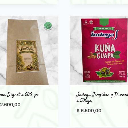
an Digest x 500 gr
Indega Jengibre y Té ver
x 500gr
2.600,00
$
6.500,00