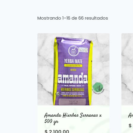
Mostrando 1–16 de 66 resultados
Amanda Hierbas Serranas x
A
500 gr
$
$
2.100,00