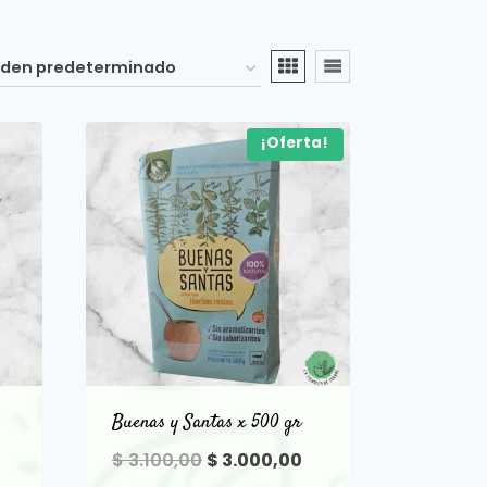
¡Oferta!
Buenas y Santas x 500 gr
El
El
$
3.100,00
$
3.000,00