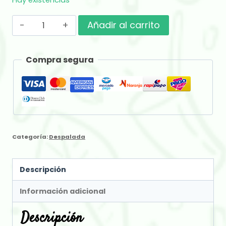
Hay existencias
Amanda
Añadir al carrito
Despalada
x
Compra segura
500
gr
cantidad
Categoría:
Despalada
Descripción
Información adicional
Descripción