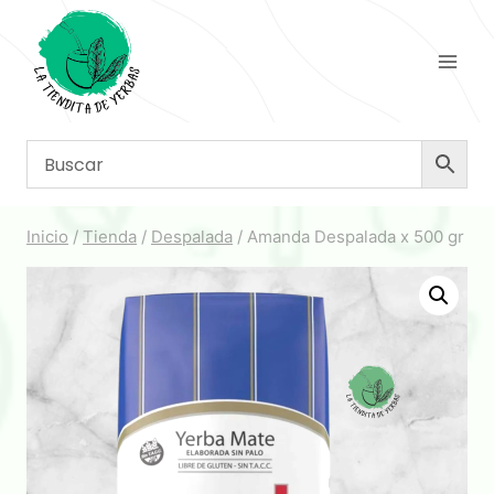
Saltar
al
contenido
Inicio
/
Tienda
/
Despalada
/
Amanda Despalada x 500 gr