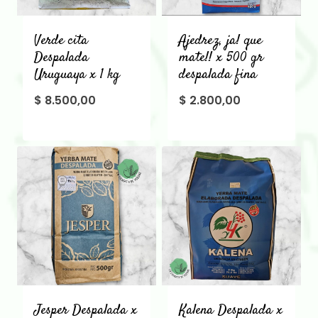
Verde cita
Ajedrez, ja! que
Despalada
mate!! x 500 gr
Uruguaya x 1 kg
despalada fina
$
8.500,00
$
2.800,00
Jesper Despalada x
Kalena Despalada x