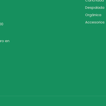
Canchada
Despalada
Orgánica
Accesorios
00
uro en