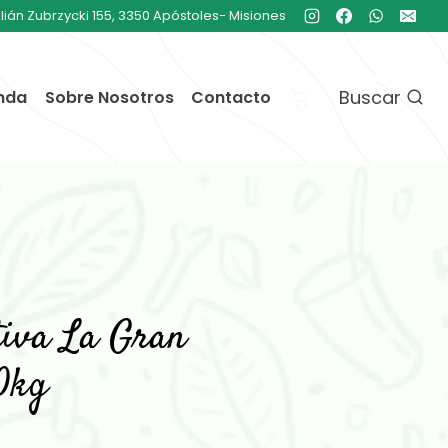
ulián Zubrzycki 155, 3350 Apóstoles- Misiones
Buscar
nda
Sobre Nosotros
Contacto
tiva La Gran
0kg