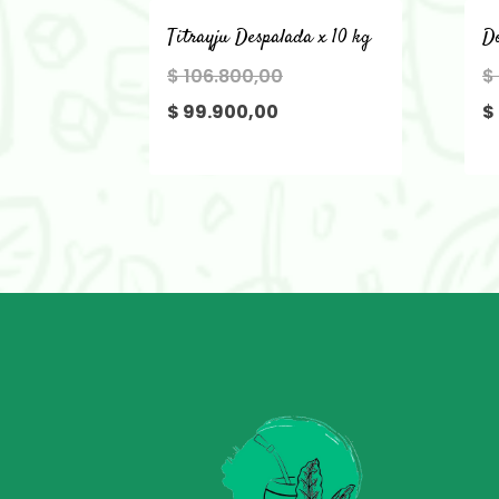
Titrayju Despalada x 10 kg
D
El
$
106.800,00
$
El
precio
$
99.900,00
$
precio
original
actual
era:
es:
$ 106.800,00.
$ 99.900,00.