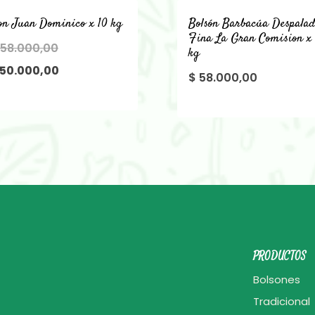
on Juan Dominico x 10 kg
Bolsón Barbacúa Despala
Fina La Gran Comision x 
El
58.000,00
kg
precio
El
50.000,00
$
58.000,00
original
precio
era:
actual
$ 58.000,00.
es:
$ 50.000,00.
PRODUCTOS
Bolsones
Tradicional