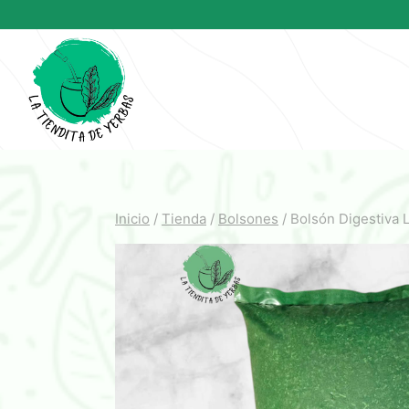
Saltar
al
contenido
Inicio
/
Tienda
/
Bolsones
/
Bolsón Digestiva 