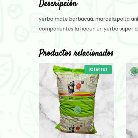
Descripción
yerba mate barbacuá, marcela,palta anisa
componentes la hacen un yerba super di
Productos relacionados
¡Oferta!