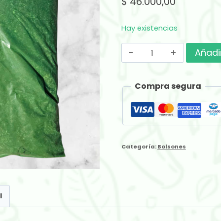
$
46.000,00
Hay existencias
Bolsón
Añadir
Digestiva
La
Compra segura
Gran
Comision
X
10kg
Categoría:
Bolsones
cantidad
l