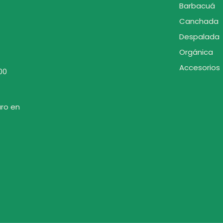
Barbacuá
Canchada
Despalada
Orgánica
Accesorios
00
uro en