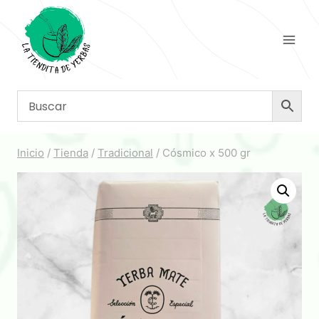
Saltar
al
contenido
Inicio
/
Tienda
/
Tradicional
/
Cósmico x 500 gr