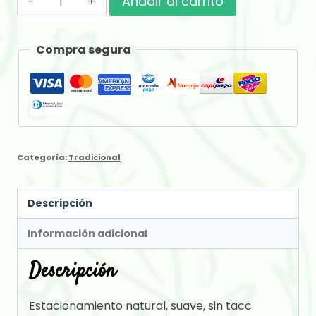
Añadir al carrito
x
500
Compra segura
gr
cantidad
Categoría:
Tradicional
Descripción
Información adicional
Descripción
Estacionamiento natural, suave, sin tacc