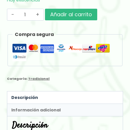
Hay existencias
Gajo
Añadir al carrito
Mini
Arpillera
Compra segura
x
500
gr
cantidad
Categoría:
Tradicional
Descripción
Información adicional
Descripción