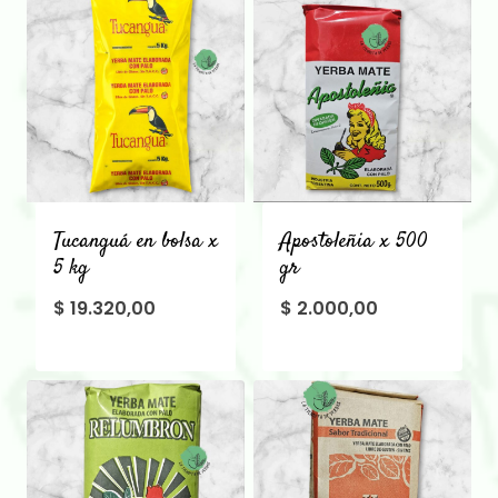
Tucanguá en bolsa x
Apostoleñia x 500
5 kg
gr
$
19.320,00
$
2.000,00