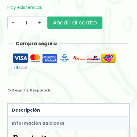
Hay existencias
Grapia
Añadir al carrito
Milenaria
Despalada
Compra segura
x
500
gr
cantidad
Categoría:
Despalada
Descripción
Información adicional