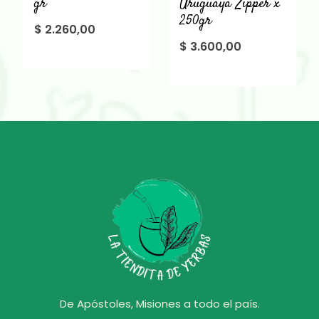
gr
Uruguaya Zipper x
250gr
$
2.260,00
$
3.600,00
De Apóstoles, Misiones a todo el país.