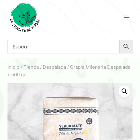
Saltar
al
contenido
Inicio
/
Tienda
/
Despalada
/
Grapia Milenaria Despalada
x 500 gr