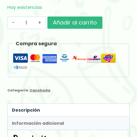
Hay existencias
Grapia
Añadir al carrito
Milenaria
Tereré
Compra segura
x
500
gr
cantidad
Categoría:
Canchada
Descripción
Información adicional