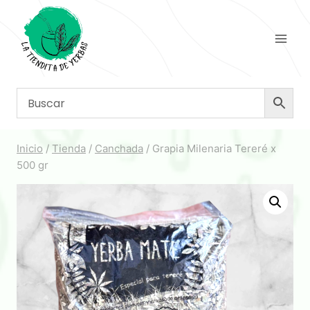
Saltar
al
contenido
Inicio
/
Tienda
/
Canchada
/
Grapia Milenaria Tereré x
500 gr