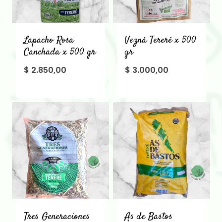
Lapacho Rosa
Vezná Tereré x 500
Canchada x 500 gr
gr
$
2.850,00
$
3.000,00
Tres Generaciones
As de Bastos