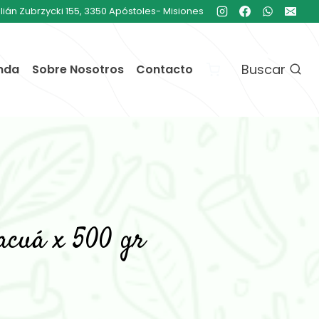
ulián Zubrzycki 155, 3350 Apóstoles- Misiones
Buscar
nda
Sobre Nosotros
Contacto
acuá x 500 gr