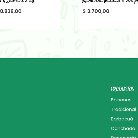
l y Lluvia x 2 kg
Maravilla Natural x 500g
8.838,00
$
3.700,00
PRODUCTOS
Bolsones
Tradicional
Barbacuá
Canchada
Despalada