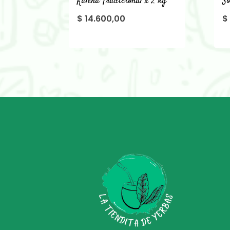
Kalena Tradicional x 2 kg
So
$
14.600,00
$