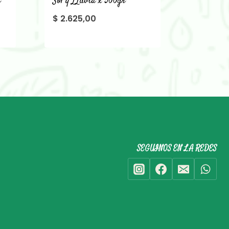
r
Sol y LLuvia x 500gr
$
2.625,00
SEGUINOS EN LA REDES