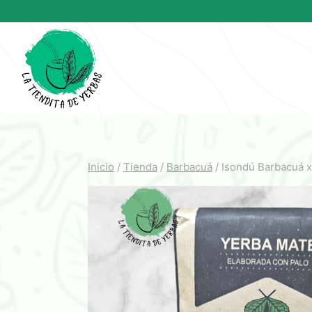
Saltar
al
contenido
Inicio
/
Tienda
/
Barbacuá
/
Isondú Barbacuá x