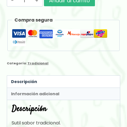
Añadir al carrito
Suave
x
Compra segura
250
gr
cantidad
Categoría:
Tradicional
Descripción
Información adicional
Descripción
Sutil sabor tradicional.