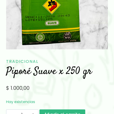
TRADICIONAL
Piporé Suave x 250 gr
$
1.000,00
Hay existencias
Piporé