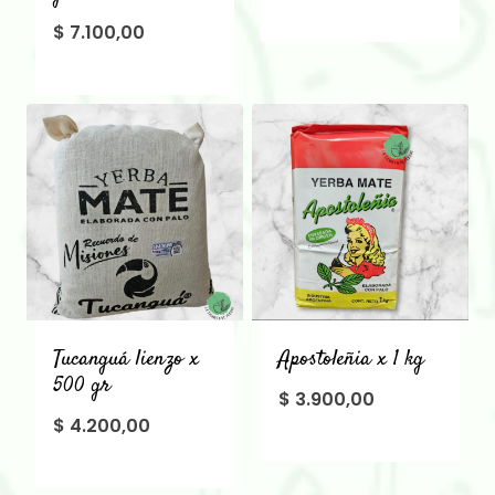
$
7.100,00
Tucanguá lienzo x
Apostoleñia x 1 kg
500 gr
$
3.900,00
$
4.200,00