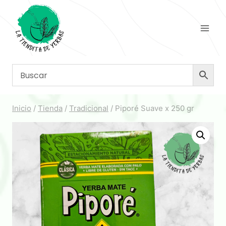
Saltar
al
contenido
Inicio
/
Tienda
/
Tradicional
/
Piporé Suave x 250 gr