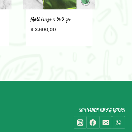
Mathienzo x 500 gr
El
$
3.600,00
precio
actual
es:
$ 4.700,00.
SEGUINOS EN LA REDES