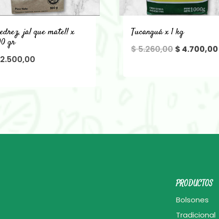
edrez, ja! que mate!! x
Tucanguá x 1 kg
00 gr
El
$
5.260,00
$
4.700,00
2.500,00
precio
original
era:
$ 5.260,00.
PRODUCTOS
Bolsones
Tradicional