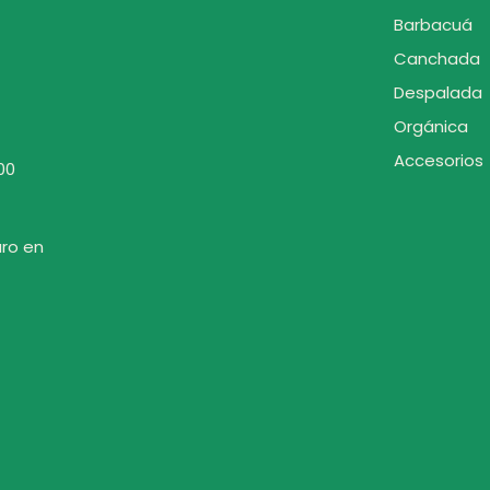
Barbacuá
Canchada
Despalada
Orgánica
Accesorios
00
uro en