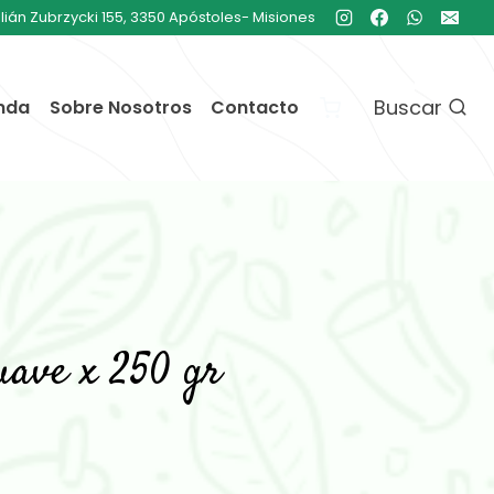
ulián Zubrzycki 155, 3350 Apóstoles- Misiones
Buscar
nda
Sobre Nosotros
Contacto
uave x 250 gr