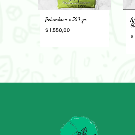
Relumbron x 500 gr
Aj
5
$
1.550,00
$