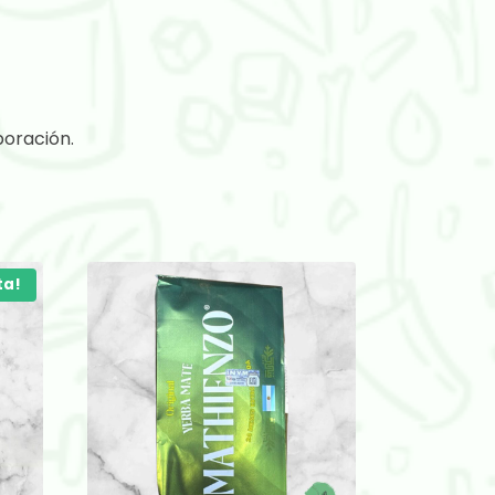
boración.
ta!