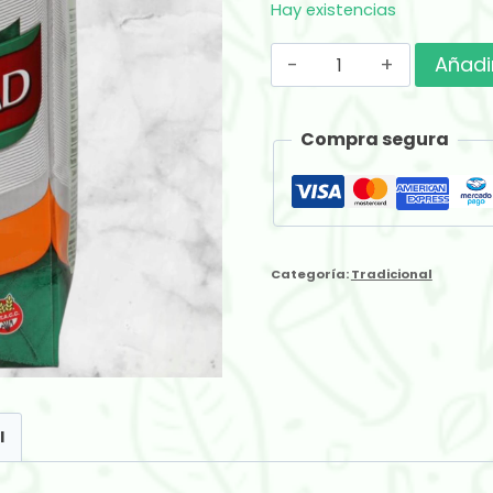
Hay existencias
Sinceridad
Añadir
Suave
x
Compra segura
250
gr
cantidad
Categoría:
Tradicional
l