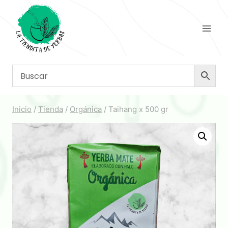
Saltar
al
contenido
Inicio
/
Tienda
/
Orgánica
/
Taihang x 500 gr