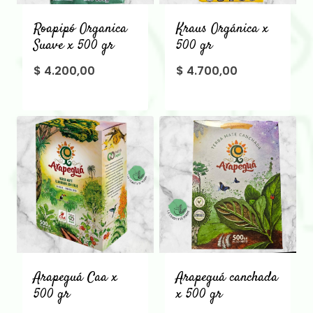
Roapipó Organica
Kraus Orgánica x
Suave x 500 gr
500 gr
$
4.200,00
$
4.700,00
Arapeguá Caa x
Arapeguá canchada
500 gr
x 500 gr