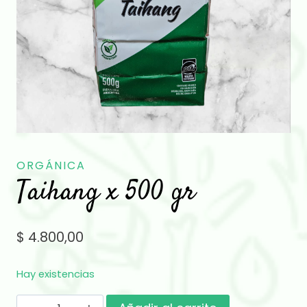
ORGÁNICA
Taihang x 500 gr
$
4.800,00
Hay existencias
Taihang