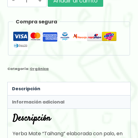
Añadir al carrito
x
500
Compra segura
gr
cantidad
Categoría:
Orgánica
Descripción
Información adicional
Descripción
Yerba Mate “Taihang” elaborada con palo, en