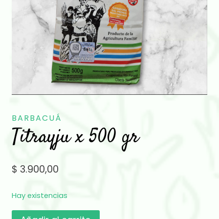
BARBACUÁ
Titrayju x 500 gr
$
3.900,00
Hay existencias
Titrayju