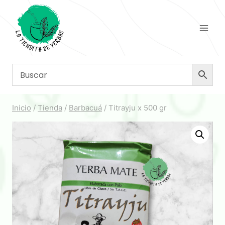
Saltar
al
contenido
Inicio
/
Tienda
/
Barbacuá
/
Titrayju x 500 gr