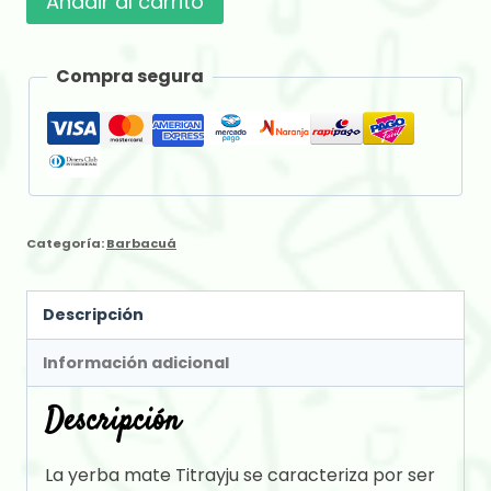
Añadir al carrito
x
500
Compra segura
gr
cantidad
Categoría:
Barbacuá
Descripción
Información adicional
Descripción
La yerba mate Titrayju se caracteriza por ser