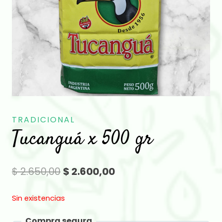
TRADICIONAL
Tucanguá x 500 gr
El
El
$
2.650,00
$
2.600,00
precio
precio
Sin existencias
original
actual
Compra segura