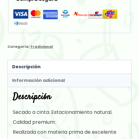
era:
es:
$ 2.650,00.
$ 2.600,00.
Categoría:
Tradicional
Descripción
Información adicional
Descripción
Secado a cinta. Estacionamiento natural.
Calidad premium:
Realizada con materia prima de excelente