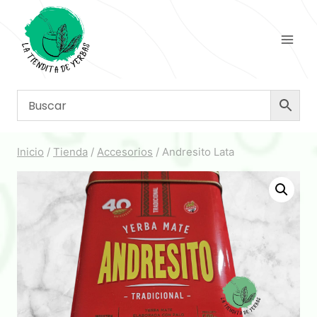
Saltar
al
contenido
Inicio
/
Tienda
/
Accesorios
/
Andresito Lata