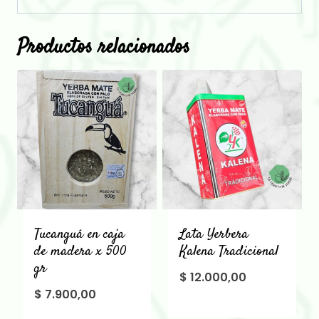
Productos relacionados
Tucanguá en caja
Lata Yerbera
de madera x 500
Kalena Tradicional
gr
$
12.000,00
$
7.900,00