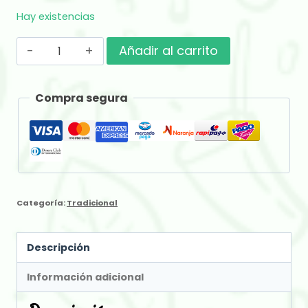
Hay existencias
Caricias
Añadir al carrito
De
Mate
Compra segura
Suave
x
500
gr
cantidad
Categoría:
Tradicional
Descripción
Información adicional