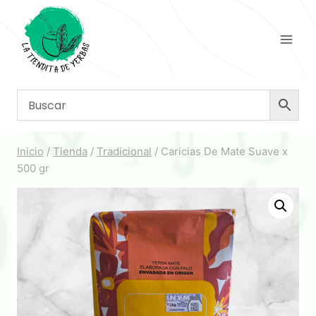
Saltar
al
contenido
Inicio
/
Tienda
/
Tradicional
/
Caricias De Mate Suave x
500 gr