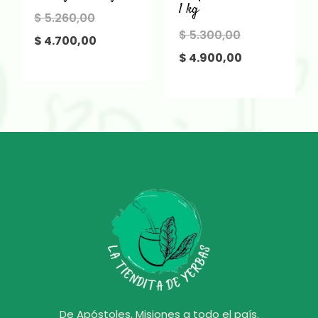
1 kg
El
$
5.260,00
El
$
5.300,00
precio
El
$
4.700,00
precio
El
$
4.900,00
original
precio
original
precio
era:
actual
era:
actual
$ 5.260,00.
es:
$ 5.300,00.
es:
$ 4.700,00.
$ 4.900,00.
De Apóstoles, Misiones a todo el país.