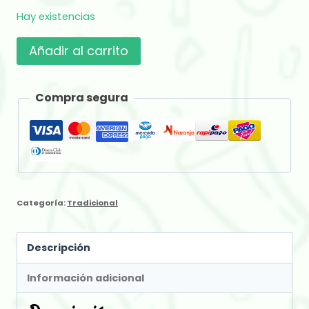
Hay existencias
Federal
Añadir al carrito
Tradicional
x
Compra segura
500
gr
cantidad
Categoría:
Tradicional
Descripción
Información adicional