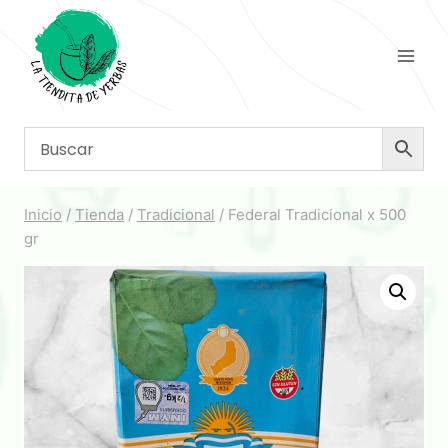
Saltar
al
contenido
Inicio
/
Tienda
/
Tradicional
/
Federal Tradicional x 500
gr