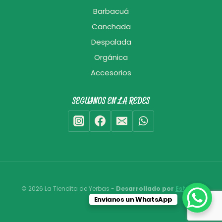
Barbacuá
Canchada
Despalada
Orgánica
Accesorios
SEGUINOS EN LA REDES
© 2026 La Tiendita de Yerbas -
Desarrollado por
Estudio
Envianos un WhatsApp
Bixcat