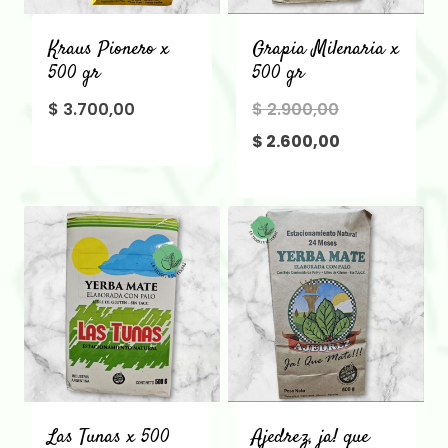
Kraus Pionero x
Grapia Milenaria x
500 gr
500 gr
El
$
3.700,00
$
2.900,00
precio
El
$
2.600,00
original
precio
era:
actual
$ 2.900,00.
es:
$ 2.600,00.
Las Tunas x 500
Ajedrez, ja! que