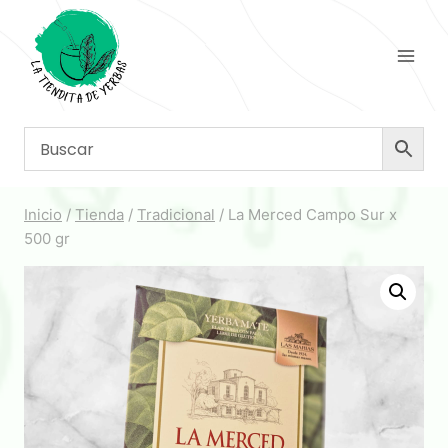
Saltar
al
contenido
Inicio
/
Tienda
/
Tradicional
/
La Merced Campo Sur x
500 gr