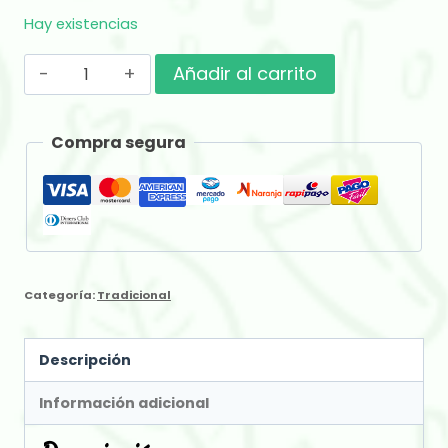
Hay existencias
La
Añadir al carrito
Merced
Campo
Compra segura
Sur
x
500
gr
cantidad
Categoría:
Tradicional
Descripción
Información adicional