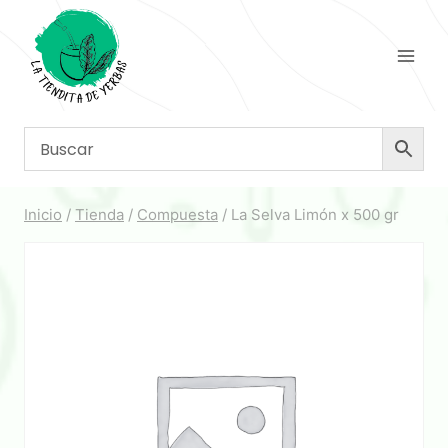
Saltar
al
contenido
Inicio
/
Tienda
/
Compuesta
/
La Selva Limón x 500 gr