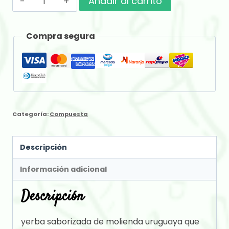
Añadir al carrito
Selva
Limón
Compra segura
x
500
gr
cantidad
Categoría:
Compuesta
Descripción
Información adicional
Descripción
yerba saborizada de molienda uruguaya que