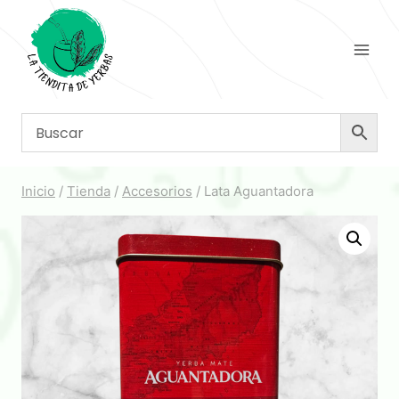
Saltar
al
contenido
Inicio
/
Tienda
/
Accesorios
/
Lata Aguantadora