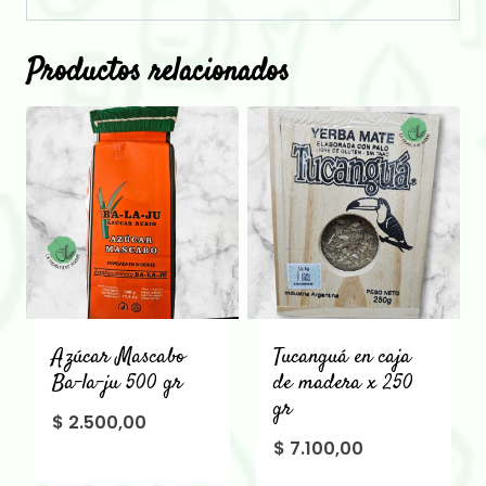
Productos relacionados
Azúcar Mascabo
Tucanguá en caja
Ba-la-ju 500 gr
de madera x 250
gr
$
2.500,00
$
7.100,00