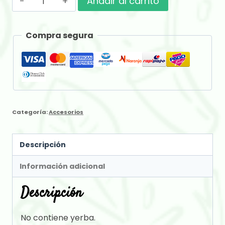
Añadir al carrito
Aguantadora
cantidad
Compra segura
Categoría:
Accesorios
Descripción
Información adicional
Descripción
No contiene yerba.