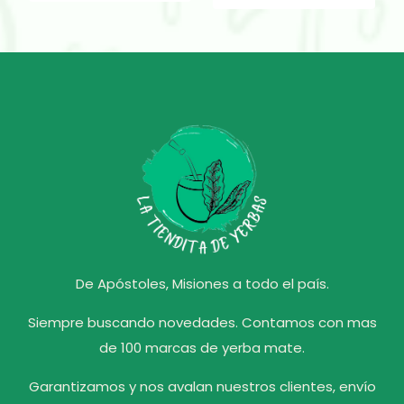
era:
actual
$ 2.650,00.
es:
$ 2.600,00.
De Apóstoles, Misiones a todo el país.
Siempre buscando novedades. Contamos con mas
de 100 marcas de yerba mate.
Garantizamos y nos avalan nuestros clientes, envío