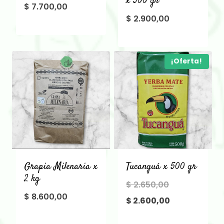
x 500 gr
$
7.700,00
$
2.900,00
¡Oferta!
Grapia Milenaria x
Tucanguá x 500 gr
2 kg
El
$
2.650,00
$
8.600,00
precio
El
$
2.600,00
original
precio