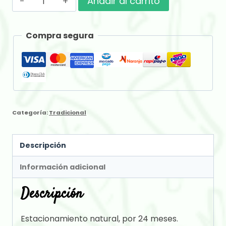
Añadir al carrito
Rojo
Especial
Compra segura
x
2
kg
cantidad
Categoría:
Tradicional
Descripción
Información adicional
Descripción
Estacionamiento natural, por 24 meses.