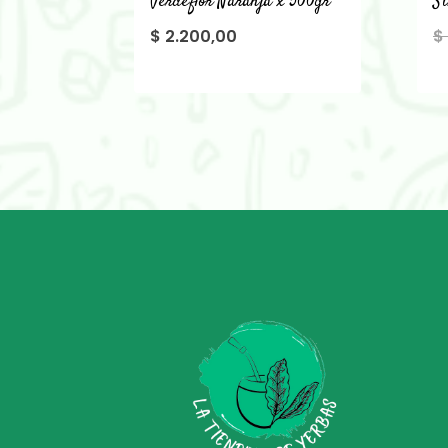
Verdeflor Naranja x 500gr
Si
$
2.200,00
$