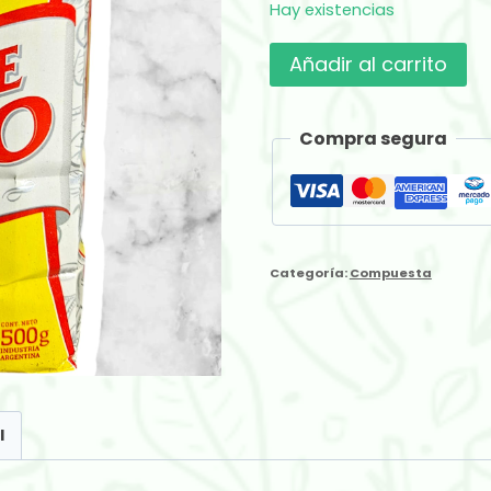
Hay existencias
Mate
Añadir al carrito
Rojo
Hierbas
Compra segura
x
500
gr
cantidad
Categoría:
Compuesta
l