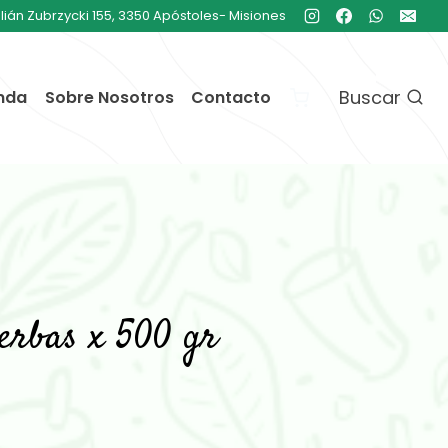
ulián Zubrzycki 155, 3350 Apóstoles- Misiones
Buscar
nda
Sobre Nosotros
Contacto
erbas x 500 gr