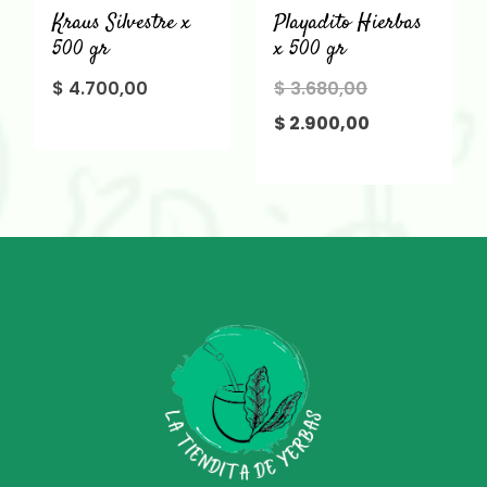
Kraus Silvestre x
Playadito Hierbas
500 gr
x 500 gr
El
$
4.700,00
$
3.680,00
precio
El
$
2.900,00
original
precio
era:
actual
$ 3.680,00.
es:
$ 2.900,00.