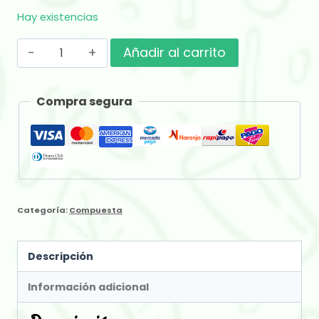
Hay existencias
Verde
Añadir al carrito
Real
Zipploc
Compra segura
Menta
Black
x
500
gr
Categoría:
Compuesta
cantidad
Descripción
Información adicional